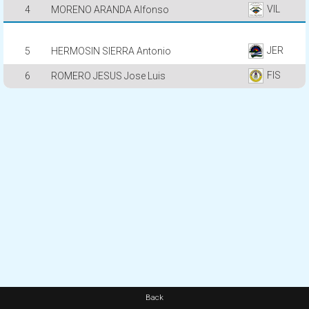
VIL
4
MORENO ARANDA Alfonso
JER
5
HERMOSIN SIERRA Antonio
FIS
6
ROMERO JESUS Jose Luis
Back