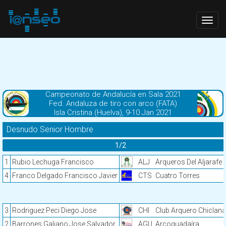
Togg
navig
Campeonato de Andalucía en Sala 2021
Fed. Andaluza de tiro con arco (FATA)
Isla Cristina (Huelva), 9-10 Jan 2021
Desnudo Senior Hombre
1/2
1
Rubio Lechuga Francisco
ALJ
Arqueros Del Aljarafe
4
Franco Delgado Francisco Javier
CTS
Cuatro Torres
3
Rodriguez Peci Diego Jose
CHI
Club Arquero Chiclana
2
Barrones Galiano Jose Salvador
AGU
Arcoguadaíra