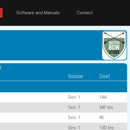
Software and Manuals
Contact
d
Sessie
Doel
Ses. 1
14A
Ses. 1
34F bis
Ses. 1
4E
Ses. 1
13D bis