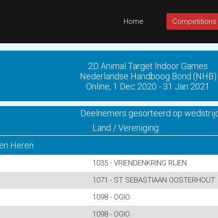
Home
Competitions
2D Animal Target Indoor Games
Nederlandse Handboog Bond (NHB)
Online, 1 Dec 2020 - 31 Jan 2021
Deelnemers gesorteerd op wedstrij
Land / Vereniging
en Heren
1035 - VRIENDENKRING RIJEN
1071 - ST SEBASTIAAN OOSTERHOUT
1098 - OGIO
1098 - OGIO