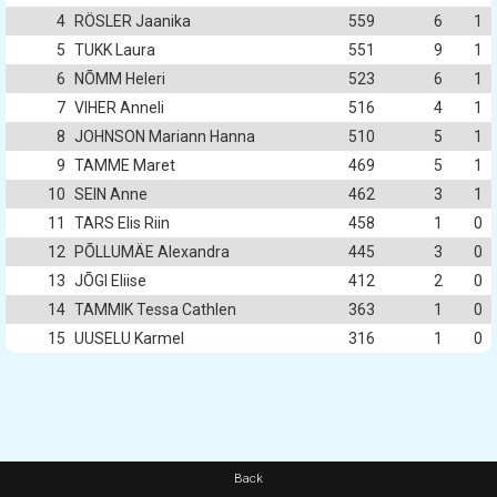
4
RÖSLER Jaanika
559
6
1
5
TUKK Laura
551
9
1
6
NÕMM Heleri
523
6
1
7
VIHER Anneli
516
4
1
8
JOHNSON Mariann Hanna
510
5
1
9
TAMME Maret
469
5
1
10
SEIN Anne
462
3
1
11
TARS Elis Riin
458
1
0
12
PÕLLUMÄE Alexandra
445
3
0
13
JÕGI Eliise
412
2
0
14
TAMMIK Tessa Cathlen
363
1
0
15
UUSELU Karmel
316
1
0
Back