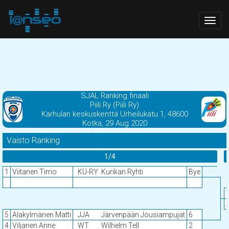
Togg
navig
SJAL Ranking finaali
Piili Ry (Piili Ry)
Karhulan keskuskenttä Urheilukatu 1, 48600
Kotka, 29 Aug 2020
Vaisto Ranking
1/4
1
Viitanen Timo
KU-RY
Kurikan Ryhti
Bye
5
Alakylmänen Matti
JJA
Järvenpään Jousiampujat
6
4
Viljanen Anne
WT
Wilhelm Tell
2