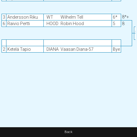
8*+
3
Andersson Riku
WT
Wilhelm Tell
6*
6
Raivio Pertti
HOOD
Robin Hood
5
8
2
Ketelä Tapio
DIANA
Vaasan Diana-57
Bye
Back