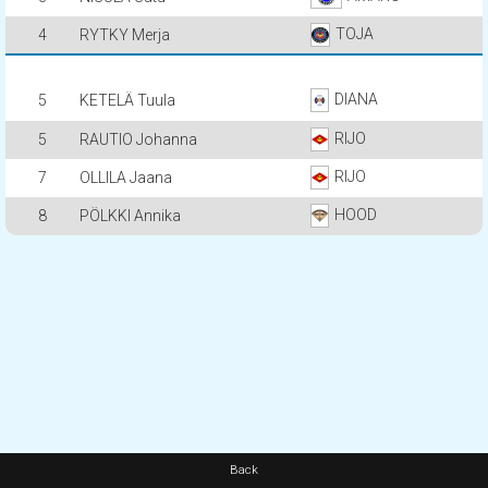
TOJA
4
RYTKY Merja
DIANA
5
KETELÄ Tuula
RIJO
5
RAUTIO Johanna
RIJO
7
OLLILA Jaana
HOOD
8
PÖLKKI Annika
Back