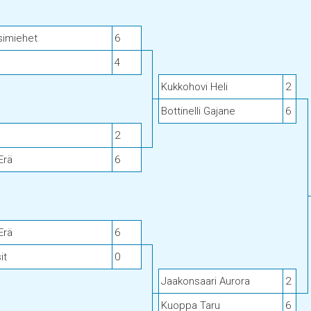
simiehet
6
4
Kukkohovi Heli
2
Bottinelli Gajane
6
2
Erä
6
Erä
6
it
0
Jaakonsaari Aurora
2
Kuoppa Taru
6