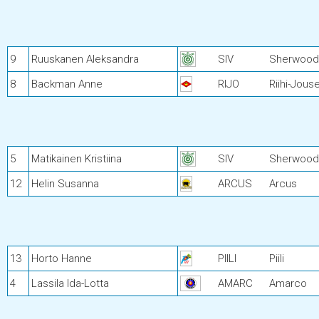
9
Ruuskanen Aleksandra
SIV
Sherwoodin
8
Backman Anne
RIJO
Riihi-Jous
5
Matikainen Kristiina
SIV
Sherwoodin
12
Helin Susanna
ARCUS
Arcus
13
Horto Hanne
PIILI
Piili
4
Lassila Ida-Lotta
AMARC
Amarco