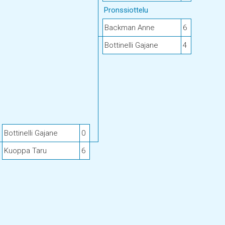
Pronssiottelu
Backman Anne
6
Bottinelli Gajane
4
Bottinelli Gajane
0
Kuoppa Taru
6