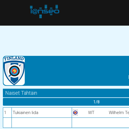
Naiset Tähtäin
1/8
1
Tukiainen Iida
WT
Wilhelm Te