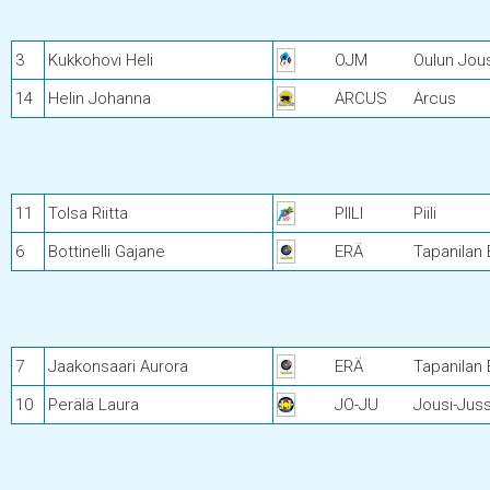
3
Kukkohovi Heli
OJM
Oulun Jou
14
Helin Johanna
ARCUS
Arcus
11
Tolsa Riitta
PIILI
Piili
6
Bottinelli Gajane
ERÄ
Tapanilan 
7
Jaakonsaari Aurora
ERÄ
Tapanilan 
10
Perälä Laura
JO-JU
Jousi-Juss