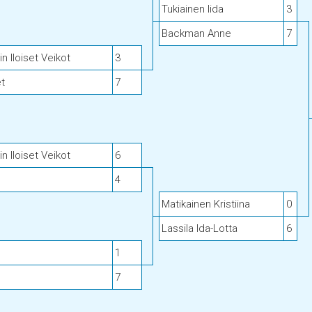
Tukiainen Iida
3
Backman Anne
7
 Iloiset Veikot
3
et
7
 Iloiset Veikot
6
4
Matikainen Kristiina
0
Lassila Ida-Lotta
6
1
7