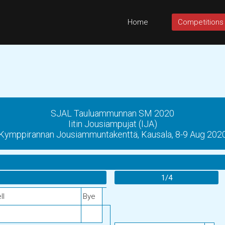
Home
Competitions
SJAL Tauluammunnan SM 2020
Iitin Jousiampujat (IJA)
Kymppirannan Jousiammuntakenttä, Kausala, 8-9 Aug 202
1/4
ll
Bye