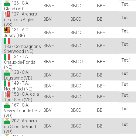
126 - C.A.
Gland (VD)
127 - Archers
des Trois Aigles
(VS)
131 - A.C.
Jussy (GE)
133 - Compagnons
Sherwood (NE)
134 - T.A.
1
1
Chaux-de-Fonds
(NE)
138 - C.A.
Lausanne (VD)
149 - T.A.
Neuchâtel (NE)
158 - C.A. de la
Tour Sion (VS)
167 - C.A.
Vevey-Tour de Peilz
(VD)
202 - Archers
du Gros de Vaud
(VD)