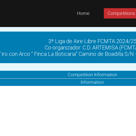
Home
Competitions
3ª Liga de Aire Libre FCMTA 2024/2
Co-organizador: C.D. ARTEMISA (FCMT
ro con Arco “ Finca La Boticaria” Camino de Boadilla S/N 
Competition Information
Information