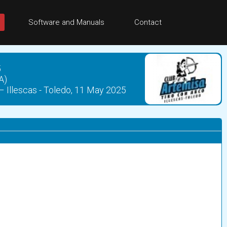
Software and Manuals
Contact
5
A)
– Illescas - Toledo, 11 May 2025