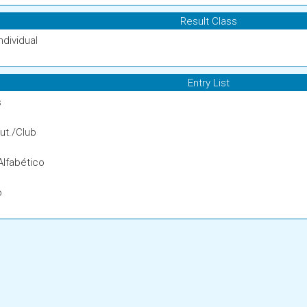
Result Class
ndividual
Entry List
s
ut./Club
Alfabético
o