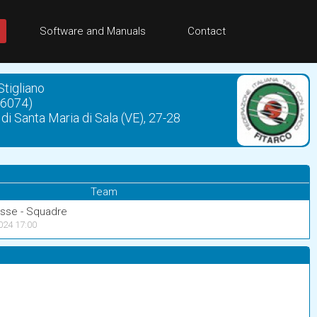
Software and Manuals
Contact
tigliano
06074)
di Santa Maria di Sala (VE), 27-28
Team
lasse - Squadre
024 17:00