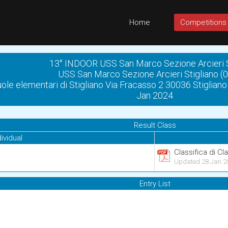
Home
Competitions
13° INDOOR USS San Marco Sezione Arcieri S
USS San Marco Sezione Arcieri Stigliano (
ole elementari di Stigliano Via Fracasso 2 30036 Stigliano 
Jan 2024
Result Class
dividual
Classifica di C
Updated 28 Jan 2
Entry List