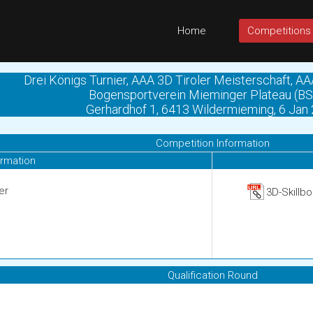
Home
Competitions
Drei Königs Turnier, AAA 3D Tiroler Meisterschaft, A
Bogensportverein Mieminger Plateau (B
Gerhardhof 1, 6413 Wildermieming, 6 Jan
Competition Information
ormation
er
3D-Skillb
Qualification Round