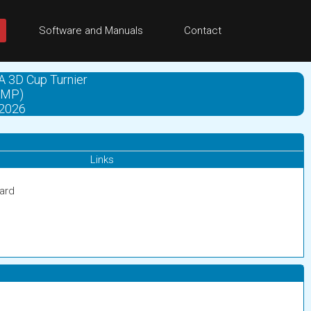
Software and Manuals
Contact
AA 3D Cup Turnier
SMP)
 2026
Links
oard