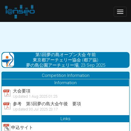
Togg
navig
第5回夢の島オープン大会 午前
東京都アーチェリー協会 (都ア協)
夢の島公園アーチェリー場, 23 Sep 2025
Competition Information
Information
大会要項
Updated 1 Aug 2025 01:25
参考 第5回夢の島大会午後 要項
Updated 30 Jul 2025 23:17
Links
申込サイト