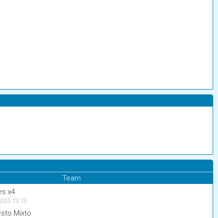
Team
es x4
025 13:13
sto Mixto