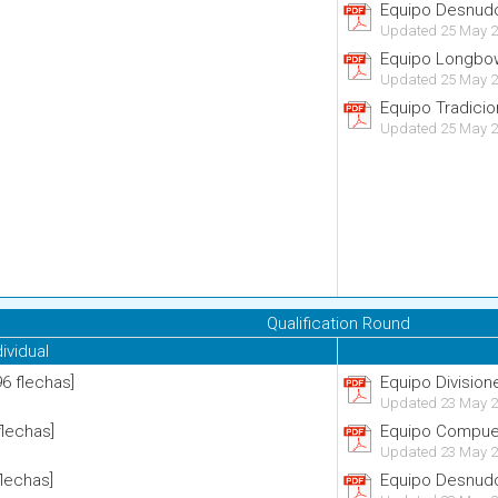
Equipo Desnudo
Updated 25 May 2
Equipo Longbo
Updated 25 May 2
Equipo Tradicio
Updated 25 May 2
Qualification Round
dividual
 flechas]
Equipo Divisione
Updated 23 May 2
lechas]
Equipo Compues
Updated 23 May 2
lechas]
Equipo Desnudo