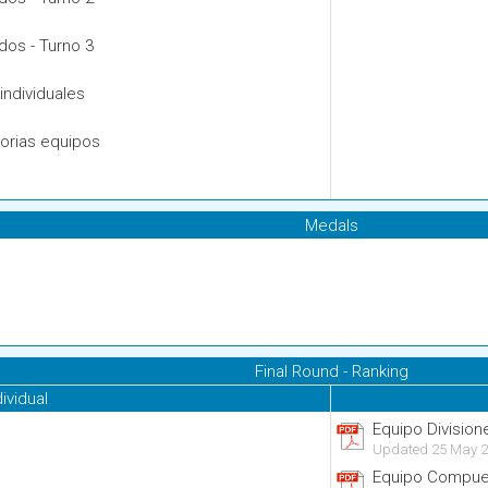
dos - Turno 3
individuales
torias equipos
Medals
Final Round - Ranking
dividual
Equipo Division
Updated 25 May 2
Equipo Compue