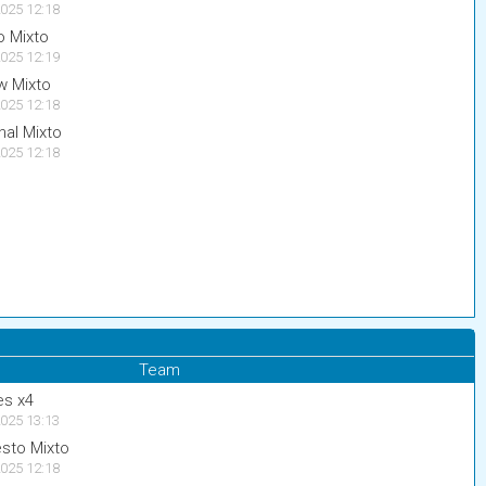
025 12:18
 Mixto
025 12:19
w Mixto
025 12:18
nal Mixto
025 12:18
Team
es x4
025 13:13
sto Mixto
025 12:18