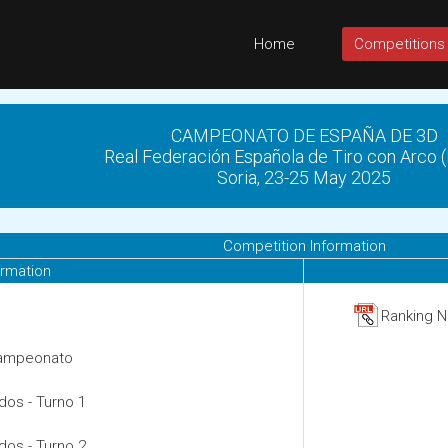
Home
Competitions
CAMPEONATO DE ESPAÑA DE 3D
Real Federación Española de Tiro con Arco 
Soria, 23-25 May 2025
Competition Information
ormation
Ranking N
 campeonato
dos - Turno 1
dos - Turno 2