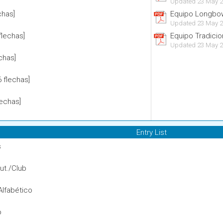
Updated 23 May 2
chas]
Equipo Longbow
Updated 23 May 2
lechas]
Equipo Tradicio
Updated 23 May 2
chas]
 flechas]
lechas]
Entry List
s
ut./Club
Alfabético
o