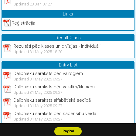
Updated 23 Jan 07:27
Links
Reģistrācija
Result Class
Rezultāti pēc klases un divīzijas - Individuāli
Updated 31 May 2025 18:20
Entry List
Dalībnieku saraksts pēc vairogiem
Updated 31 May 2025 09:27
Dalībnieku saraksts pēc valstīm/klubiem
Updated 31 May 2025 09:27
Dalībnieku saraksts alfabētiskā secībā
Updated 31 May 2025 09:27
Dalībnieku saraksts pēc sacensību veida
Updated 31 May 2025 09:27
PayPal