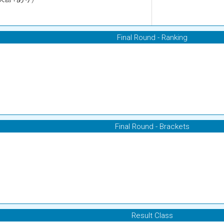
Final Round - Ranking
Final Round - Brackets
Result Class