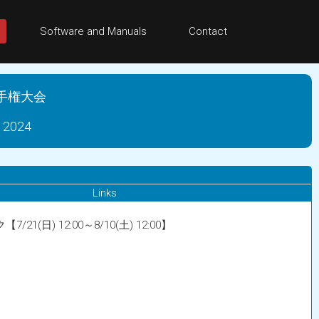
Software and Manuals
Contact
手権大会
2024
Links
/21(日) 12:00～8/10(土) 12:00】