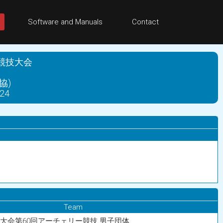
Software and Manuals
Contact
競技大会
協)
24
Team
育大会第60回アーチェリー競技 男子団体