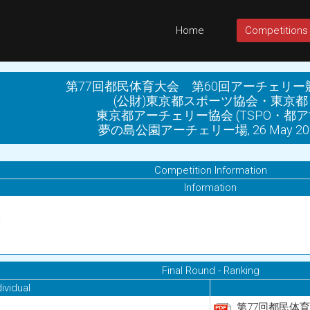
Home
Competitions
第77回都民体育大会 第60回アーチェリー
(公財)東京都スポーツ協会・東京都
東京都アーチェリー協会 (TSPO・都ア
夢の島公園アーチェリー場, 26 May 20
Competition Information
Information
表
Final Round - Ranking
dividual
第77回都民体