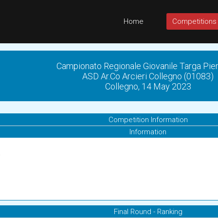
Home
Competitions
Campionato Regionale Giovanile Targa Pi
ASD Ar.Co Arcieri Collegno (01083)
Collegno, 14 May 2023
Competition Information
Information
a
Final Round - Ranking