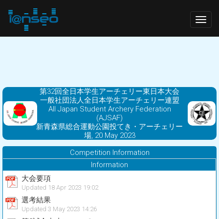
Togg
navig
第32回全日本学生アーチェリー東日本大会
一般社団法人全日本学生アーチェリー連盟
All Japan Student Archery Federation
(AJSAF)
新青森県総合運動公園投てき・アーチェリー
場, 20 May 2023
Competition Information
Information
大会要項
Updated 18 Apr 2023 19:02
選考結果
Updated 3 May 2023 14:26