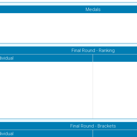
Medals
Final Round - Ranking
dividual
Final Round - Brackets
dividual