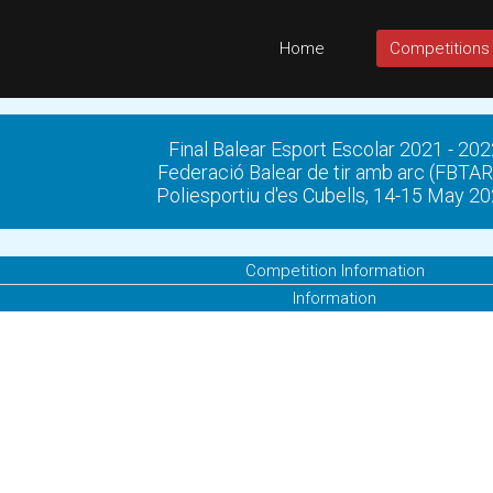
Home
Competitions
Final Balear Esport Escolar 2021 - 202
Federació Balear de tir amb arc (FBTA
Poliesportiu d'es Cubells, 14-15 May 2
Competition Information
Information