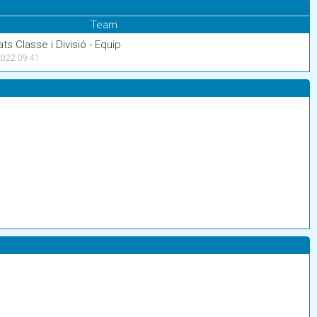
Team
ats Classe i Divisió - Equip
022 09:41