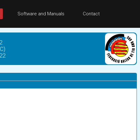
Software and Manuals
Contact
2
RC)
022