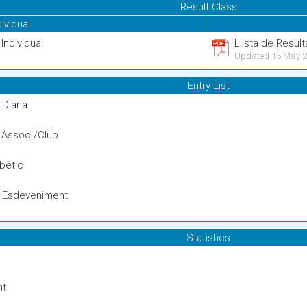
Result Class
dividual
 Individual
Llista de Result
Updated 15 May 2
Entry List
r Diana
r Assoc./Club
abètic
er Esdeveniment
Statistics
nt