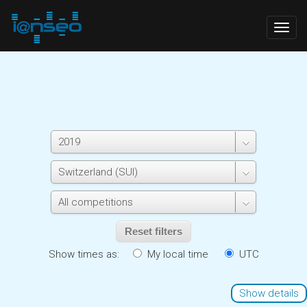
Togg
navig
Reset filters
Show times as:
My local time
UTC
Show details