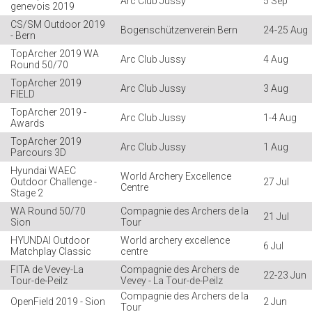
Arc Club Jussy
5 Sep
genevois 2019
CS/SM Outdoor 2019
Bogenschützenverein Bern
24-25 Aug
- Bern
TopArcher 2019 WA
Arc Club Jussy
4 Aug
Round 50/70
TopArcher 2019
Arc Club Jussy
3 Aug
FIELD
TopArcher 2019 -
Arc Club Jussy
1-4 Aug
Awards
TopArcher 2019
Arc Club Jussy
1 Aug
Parcours 3D
Hyundai WAEC
World Archery Excellence
Outdoor Challenge -
27 Jul
Centre
Stage 2
WA Round 50/70
Compagnie des Archers de la
21 Jul
Sion
Tour
HYUNDAI Outdoor
World archery excellence
6 Jul
Matchplay Classic
centre
FITA de Vevey-La
Compagnie des Archers de
22-23 Jun
Tour-de-Peilz
Vevey - La Tour-de-Peilz
Compagnie des Archers de la
OpenField 2019 - Sion
2 Jun
Tour