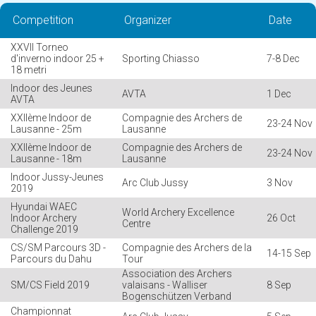
Competition
Organizer
Date
XXVII Torneo
d'inverno indoor 25 +
Sporting Chiasso
7-8 Dec
18 metri
Indoor des Jeunes
AVTA
1 Dec
AVTA
XXIIème Indoor de
Compagnie des Archers de
23-24 Nov
Lausanne - 25m
Lausanne
XXIIème Indoor de
Compagnie des Archers de
23-24 Nov
Lausanne - 18m
Lausanne
Indoor Jussy-Jeunes
Arc Club Jussy
3 Nov
2019
Hyundai WAEC
World Archery Excellence
Indoor Archery
26 Oct
Centre
Challenge 2019
CS/SM Parcours 3D -
Compagnie des Archers de la
14-15 Sep
Parcours du Dahu
Tour
Association des Archers
SM/CS Field 2019
valaisans - Walliser
8 Sep
Bogenschützen Verband
Championnat