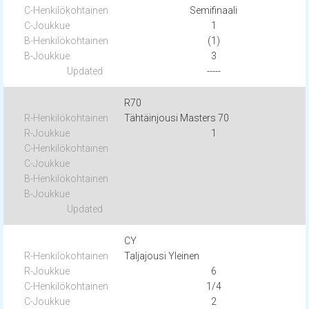
Semifinaali
1
(1)
3
-----
R70
Tähtäinjousi Masters 70
1
CY
Taljajousi Yleinen
6
1/4
2