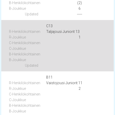
(2)
6
-----
C13
Taljajousi Juniorit 13
1
B11
Vaistojousi Juniorit 11
2