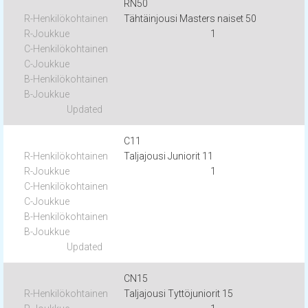
RN50
Tähtäinjousi Masters naiset 50
1
C11
Taljajousi Juniorit 11
1
CN15
Taljajousi Tyttöjuniorit 15