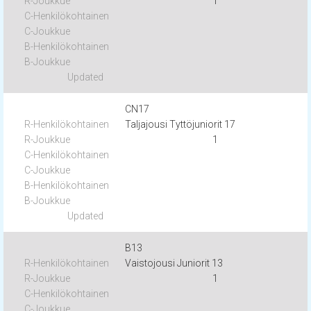
1
CN17
Taljajousi Tyttöjuniorit 17
1
B13
Vaistojousi Juniorit 13
1