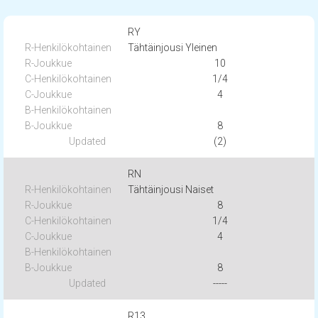
RY
Tähtäinjousi Yleinen
10
1/4
4
8
(2)
RN
Tähtäinjousi Naiset
8
1/4
4
8
-----
R13