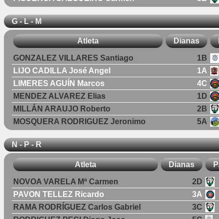
G - L - M
Atleta
Dianas
GONZALEZ VILLARES Santiago
1B
LIJO CADILLA José Angel
1A
LIMERES AGUÍN Marcos
4C
MENDEZ ALVAREZ Elias
1D
MILLÁN ARAUJO Roberto
2B
MOSQUERA RODRIGUEZ Jeronimo
5A
N - P - R
Atleta
Dianas
P
NOVOA VARELA Mª Carmen
2D
PAVON TELLEZ Ricardo
3A
RAMA RODRÍGUEZ Carlos Gabriel
3C