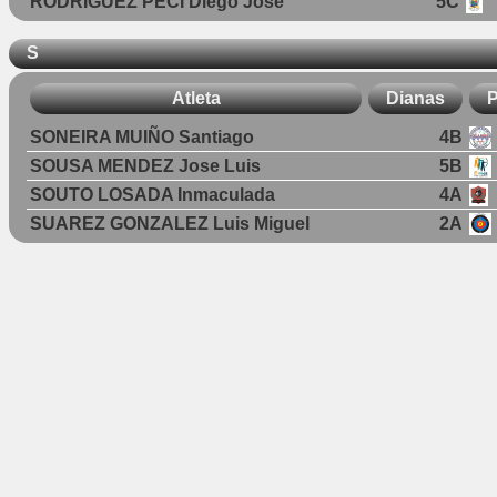
RODRIGUEZ PECI Diego Jose
5C
S
Atleta
Dianas
P
SONEIRA MUIÑO Santiago
4B
SOUSA MENDEZ Jose Luis
5B
SOUTO LOSADA Inmaculada
4A
SUAREZ GONZALEZ Luis Miguel
2A