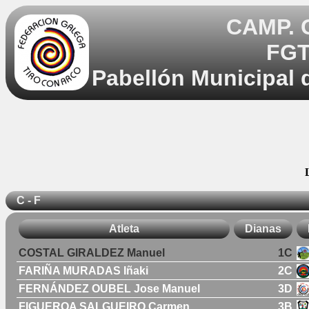
CAMP.
FGT
Pabellón Municipal 
C - F
Atleta
Dianas
COSTAL GIRALDEZ Manuel
1C
FARIÑA MURADAS Iñaki
2C
FERNÁNDEZ OUBEL Jose Manuel
3D
FIGUEROA SALGUEIRO Carmen
3B