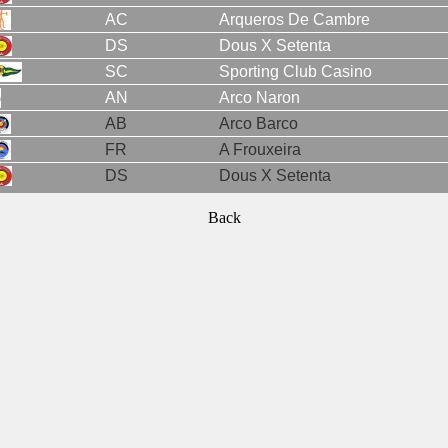
AC
Arqueros De Cambre
DS
Dous X Setenta
SC
Sporting Club Casino
AN
Arco Naron
AB
Arco Barco
FR
A Frouxeira
DS
Dous X Setenta
Back