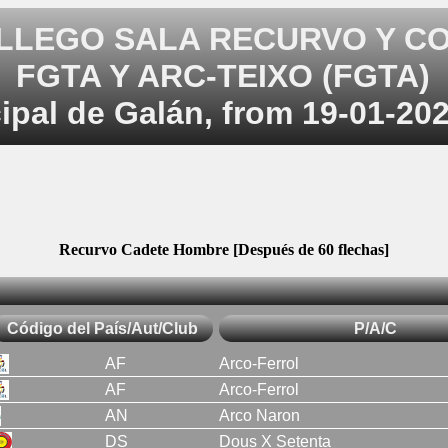
LLEGO SALA RECURVO Y C
FGTA Y ARC-TEIXO (FGTA)
ipal de Galán, from 19-01-202
Recurvo Cadete Hombre [Después de 60 flechas]
Código del País/Aut/Club
P/A/C
AF
Arco-Ferrol
AF
Arco-Ferrol
AN
Arco Naron
DS
Dous X Setenta