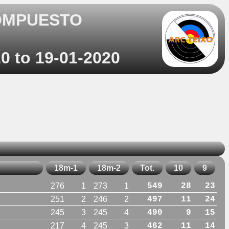
OMPUESTO
0 to 19-01-2020
18m-1
18m-2
Tot.
10
9
276
1
273
1
549
28
23
251
2
246
2
497
11
24
245
3
245
4
490
9
15
217
4
245
3
462
11
14