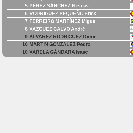
5
PÉREZ SÁNCHEZ Nicolás
6
RODRIGUEZ PEQUEÑO Erick
7
FERREIRO MARTÍNEZ Miguel
8
VAZQUEZ CALVO André
9
ALVAREZ RODRIGUEZ Derec
10
MARTIN GONZALEZ Pedro
10
VARELA GÁNDARA Isaac