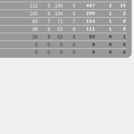
212
5
195
5
407
2
15
105
6
104
6
209
1
2
83
7
71
7
154
1
0
48
8
63
8
111
1
0
30
9
63
8
93
0
1
0
0
0
0
0
0
0
0
0
0
0
0
0
0