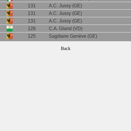
131
A.C. Jussy (GE)
131
A.C. Jussy (GE)
131
A.C. Jussy (GE)
126
C.A. Gland (VD)
125
Sagittaire Genève (GE)
Back