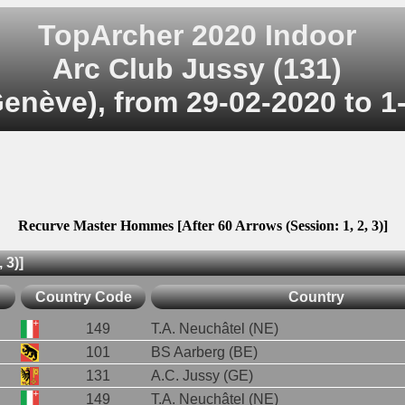
TopArcher 2020 Indoor
Arc Club Jussy (131)
enève), from 29-02-2020 to 1
Recurve Master Hommes [After 60 Arrows (Session: 1, 2, 3)]
 3)]
Country Code
Country
149
T.A. Neuchâtel (NE)
101
BS Aarberg (BE)
131
A.C. Jussy (GE)
149
T.A. Neuchâtel (NE)