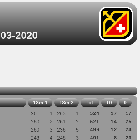
-03-2020
18m-1
18m-2
Tot.
10
9
261
1
263
1
524
17
17
260
2
261
2
521
14
25
260
3
236
5
496
12
24
243
4
248
3
491
8
23