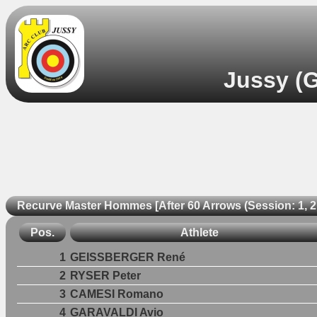
Jussy (G
Recurve Master Hommes [After 60 Arrows (Session: 1, 2,
Pos.
Athlete
1
GEISSBERGER René
2
RYSER Peter
3
CAMESI Romano
4
GARAVALDI Avio