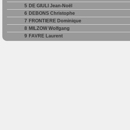
5
DE GIULI Jean-Noël
6
DEBONS Christophe
7
FRONTIERE Dominique
8
MILZOW Wolfgang
9
FAVRE Laurent