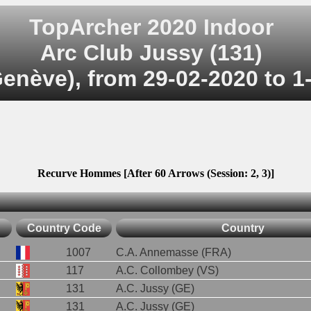
TopArcher 2020 Indoor
Arc Club Jussy (131)
enève), from 29-02-2020 to 1
Recurve Hommes [After 60 Arrows (Session: 2, 3)]
Country Code
Country
1007
C.A. Annemasse (FRA)
117
A.C. Collombey (VS)
131
A.C. Jussy (GE)
131
A.C. Jussy (GE)