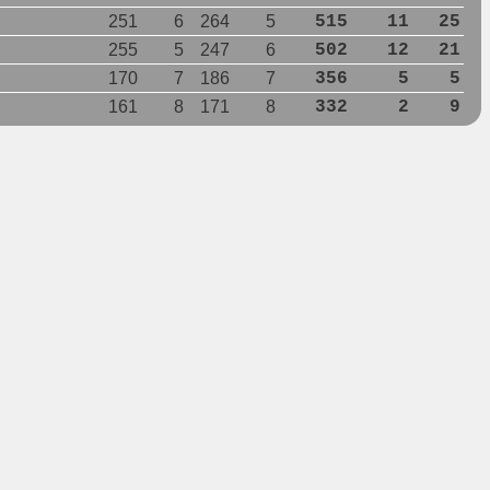
251
6
264
5
515
11
25
255
5
247
6
502
12
21
170
7
186
7
356
5
5
161
8
171
8
332
2
9