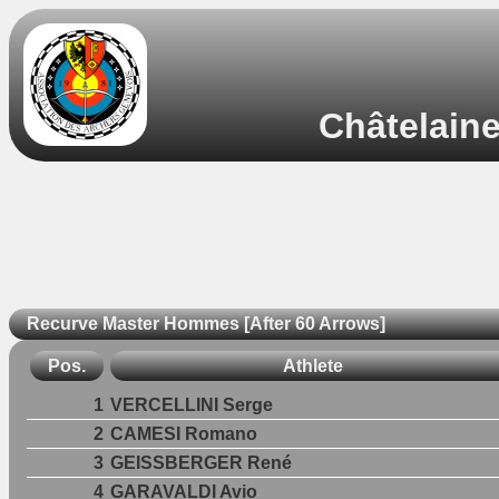
Châtelaine
Recurve Master Hommes [After 60 Arrows]
Pos.
Athlete
1
VERCELLINI Serge
2
CAMESI Romano
3
GEISSBERGER René
4
GARAVALDI Avio