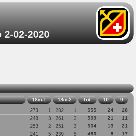
o 2-02-2020
18m-1
18m-2
Tot.
10
9
273
1
282
1
555
24
28
248
3
261
2
509
21
11
253
2
251
3
504
13
21
241
5
239
5
480
8
17