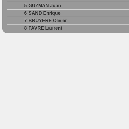
5
GUZMAN Juan
6
SAND Enrique
7
BRUYERE Olivier
8
FAVRE Laurent