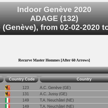
Indoor Genève 2020
ADAGE (132)
 (Genève), from 02-02-2020 t
Recurve Master Hommes [After 60 Arrows]
Country Code
Country
123
A.C. Genève (GE)
131
A.C. Jussy (GE)
149
T.A. Neuchâtel (NE)
149
T.A. Neuchâtel (NE)