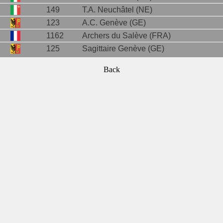
149
T.A. Neuchâtel (NE)
123
A.C. Genève (GE)
1162
Archers du Salève (FRA)
125
Sagittaire Genève (GE)
Back