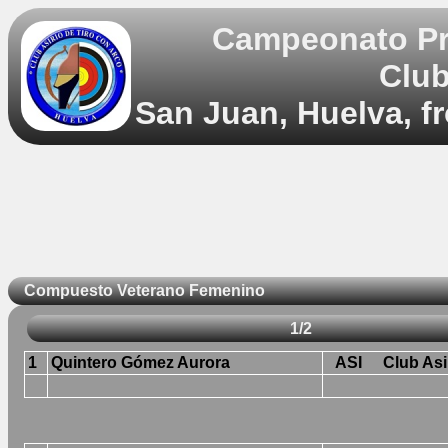
Campeonato Pro
Club
San Juan, Huelva, f
Compuesto Veterano Femenino
1/2
1
Quintero Gómez Aurora
ASI
Club Asi