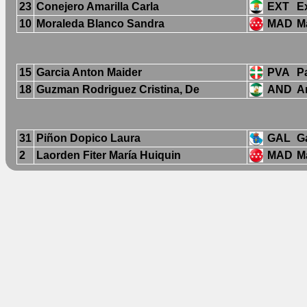
23
Conejero Amarilla Carla
EXT
E
10
Moraleda Blanco Sandra
MAD
M
15
Garcia Anton Maider
PVA
P
18
Guzman Rodriguez Cristina, De
AND
A
31
Piñon Dopico Laura
GAL
Ga
2
Laorden Fiter María Huiquin
MAD
M