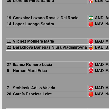
30
Llorente Pérez Sandra
CLE
Ca
19
Gonzalez Lozano Rosalia Del Rocio
AND
A
14
Lopez Luengo Sandra
NAV
N
11
Vilchez Molinera Maria
MAD
M
22
Barakhova Banegas Niura Vladimirovna
BAL
B
27
Ibañez Romero Lucia
MAD
M
6
Hernan Marti Erica
MAD
M
7
Stobinski Adillo Valeria
MAD
M
26
García Ezpeleta Leire
NAV
N