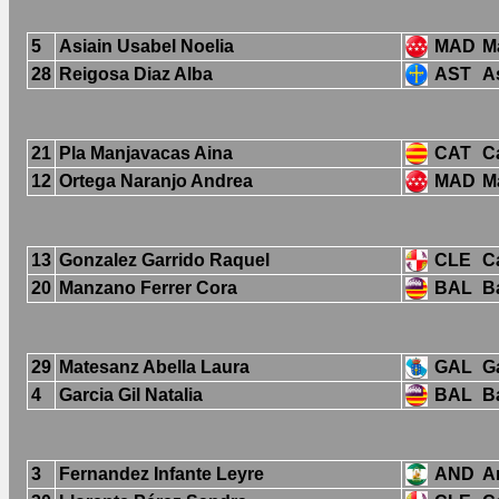
5
Asiain Usabel Noelia
MAD
M
28
Reigosa Diaz Alba
AST
A
21
Pla Manjavacas Aina
CAT
C
12
Ortega Naranjo Andrea
MAD
M
13
Gonzalez Garrido Raquel
CLE
Ca
20
Manzano Ferrer Cora
BAL
B
29
Matesanz Abella Laura
GAL
Ga
4
Garcia Gil Natalia
BAL
B
3
Fernandez Infante Leyre
AND
A