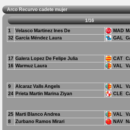
Arco Recurvo cadete mujer
1/16
1
Velasco Martinez Ines De
MAD
M
32
García Méndez Laura
GAL
Ga
17
Galera Lopez De Felipe Julia
CAT
C
16
Warmuz Laura
VAL
V
9
Alcaraz Valls Angels
VAL
V
24
Prieta Martin Marina Ziyan
CLE
Ca
25
Marti Blanco Andrea
VAL
V
8
Zurbano Ramos Mirari
NAV
N