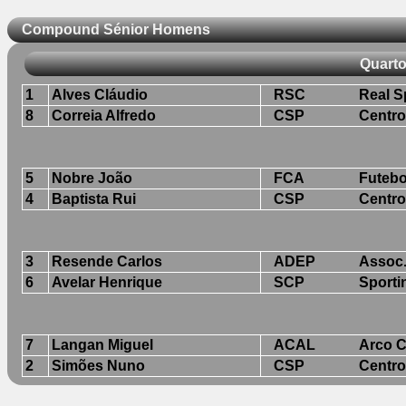
Compound Sénior Homens
Quarto
1
Alves Cláudio
RSC
Real S
8
Correia Alfredo
CSP
Centro
5
Nobre João
FCA
Futebo
4
Baptista Rui
CSP
Centro
3
Resende Carlos
ADEP
Assoc
6
Avelar Henrique
SCP
Sporti
7
Langan Miguel
ACAL
Arco C
2
Simões Nuno
CSP
Centro