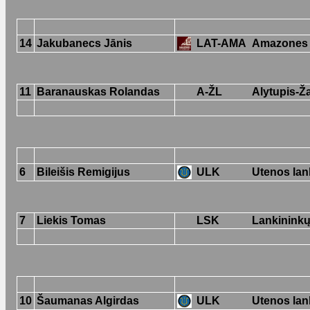
14
Jakubanecs Jānis
LAT-AMA
Amazones
11
Baranauskas Rolandas
A-ŽL
Alytupis-Ža
6
Bileišis Remigijus
ULK
Utenos lan
7
Liekis Tomas
LSK
Lankininkų
10
Šaumanas Algirdas
ULK
Utenos lan