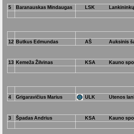
5
Baranauskas Mindaugas
LSK
Lankininkų
12
Butkus Edmundas
AŠ
Auksinis š
13
Kemeža Žilvinas
KSA
Kauno spor
4
Grigaravičius Marius
ULK
Utenos lan
3
Špadas Andrius
KSA
Kauno spor