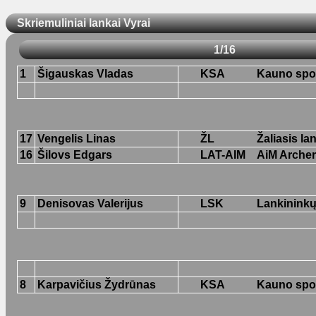
Skriemuliniai lankai Vyrai
1/16
1
Šigauskas Vladas
KSA
Kauno spor
17
Vengelis Linas
ŽL
Žaliasis la
16
Šilovs Edgars
LAT-AIM
AiM Arche
9
Denisovas Valerijus
LSK
Lankininkų
8
Karpavičius Žydrūnas
KSA
Kauno spor