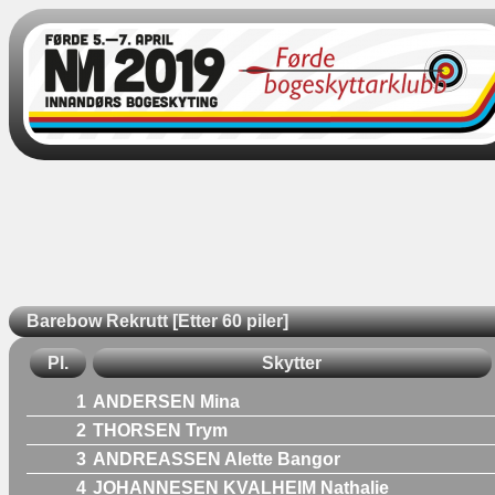
Barebow Rekrutt [Etter 60 piler]
Pl.
Skytter
1
ANDERSEN Mina
2
THORSEN Trym
3
ANDREASSEN Alette Bangor
4
JOHANNESEN KVALHEIM Nathalie