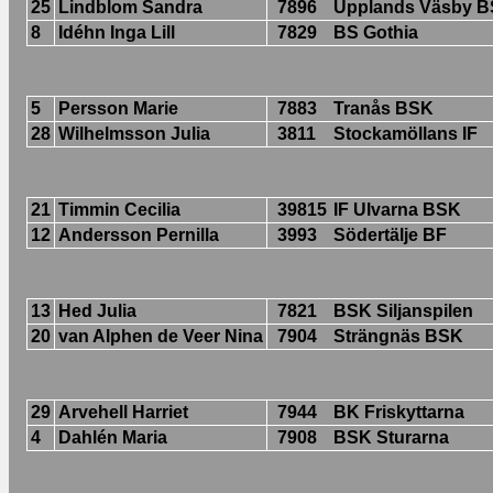
25
Lindblom Sandra
7896
Upplands Väsby 
8
Idéhn Inga Lill
7829
BS Gothia
5
Persson Marie
7883
Tranås BSK
28
Wilhelmsson Julia
3811
Stockamöllans IF
21
Timmin Cecilia
39815
IF Ulvarna BSK
12
Andersson Pernilla
3993
Södertälje BF
13
Hed Julia
7821
BSK Siljanspilen
20
van Alphen de Veer Nina
7904
Strängnäs BSK
29
Arvehell Harriet
7944
BK Friskyttarna
4
Dahlén Maria
7908
BSK Sturarna