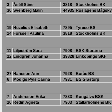
3
Åséll Stine
3818
Stockholms BK
30
Svenberg Malin
44935
Roslagens Bågsky
19
Huzelius Elisabeth
7895
Tyresö BS
14
Forssell Paulina
3818
Stockholms BK
11
Liljeström Sara
7908
BSK Sturarna
22
Lindgren Johanna
39828
Linköpings SKF
27
Hansson Ann
7928
Borås BS
6
Modigs Pyls Carina
7931
BS Grästorp
7
Andersson Erika
7833
Kungälvs BSK
26
Redin Agneta
7903
Stallarholmens BK