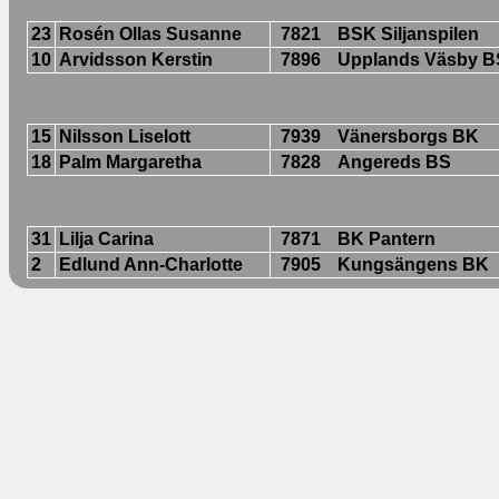
23
Rosén Ollas Susanne
7821
BSK Siljanspilen
10
Arvidsson Kerstin
7896
Upplands Väsby 
15
Nilsson Liselott
7939
Vänersborgs BK
18
Palm Margaretha
7828
Angereds BS
31
Lilja Carina
7871
BK Pantern
2
Edlund Ann-Charlotte
7905
Kungsängens BK