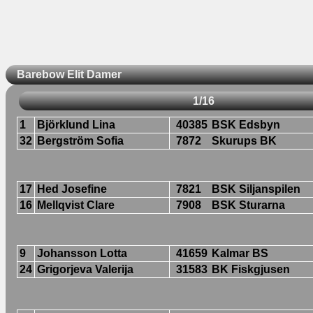
Barebow Elit Damer
1/16
1
Björklund Lina
40385
BSK Edsbyn
32
Bergström Sofia
7872
Skurups BK
17
Hed Josefine
7821
BSK Siljanspilen
16
Mellqvist Clare
7908
BSK Sturarna
9
Johansson Lotta
41659
Kalmar BS
24
Grigorjeva Valerija
31583
BK Fiskgjusen