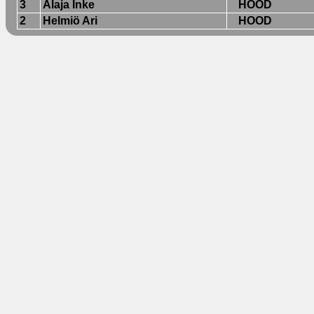
3
Alaja Inke
HOOD
2
Helmiö Ari
HOOD