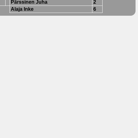
Pärssinen Juha
2
Alaja Inke
6