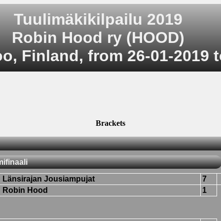
Tuulimäkikilpailu 2019
Robin Hood ry (HOOD)
o, Finland, from 26-01-2019 
Brackets
ifinaali
Länsirajan Jousiampujat
7
Robin Hood
1