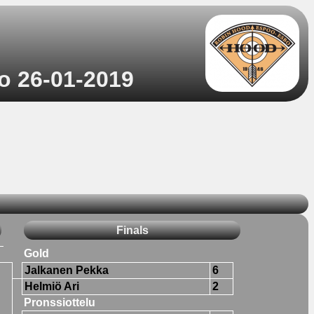
to 26-01-2019
Finals
Gold
Jalkanen Pekka
6
Helmiö Ari
2
Pronssiottelu