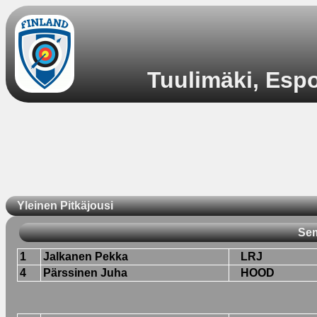
Tuulimäki, Espo
Yleinen Pitkäjousi
Sem
1
Jalkanen Pekka
LRJ
4
Pärssinen Juha
HOOD