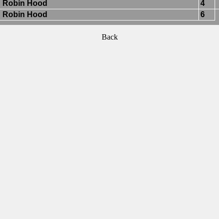
Robin Hood
4
Robin Hood
6
Back