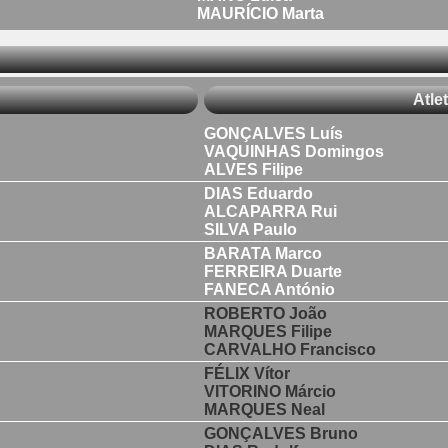
MAURÍCIO Marta
Atle
GONÇALVES Luís
VAQUINHAS Domingos
ALVES Filipe
DIAS Eduardo
ALCAPARRA Rui
SILVA Paulo
BARATA Marco
FERREIRA Duarte
FANECA António
ROBERTO João
MARQUES Filipe
CARVALHO Francisco
FÉLIX Vítor
VITORINO Márcio
MARQUES Neal
GONÇALVES Bruno