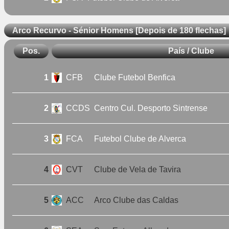
Arco Recurvo - Sénior Homens [Depois de 180 flechas]
Pos.
País / Clube
1
CFB
Clube Futebol Benfica
2
CCDS
Centro Cul. Desporto Sintrense
3
FCA
Futebol Clube de Alverca
4
CVT
Clube de Vela de Tavira
5
ACC
Arco Clube das Caldas