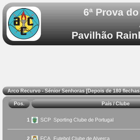
6ª Prova d
Pavilhão Rain
Arco Recurvo - Sénior Senhoras [Depois de 180 flechas
Pos.
País / Clube
1
SCP
Sporting Clube de Portugal
2
FCA
Futebol Clube de Alverca