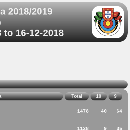
a 2018/2019
)
 to 16-12-2018
a
Total
10
9
1478
40
64
1128
9
35