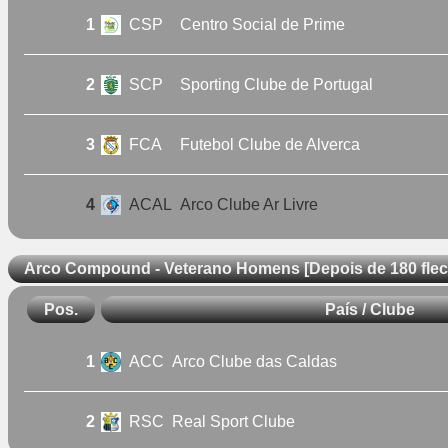
1
CSP
Centro Social de Prime
2
SCP
Sporting Clube de Portugal
3
FCA
Futebol Clube de Alverca
4
ACAL
Arco Clube Ar Livre
Arco Compound - Veterano Homens [Depois de 180 flec
Pos.
País / Clube
1
ACC
Arco Clube das Caldas
2
RSC
Real Sport Clube