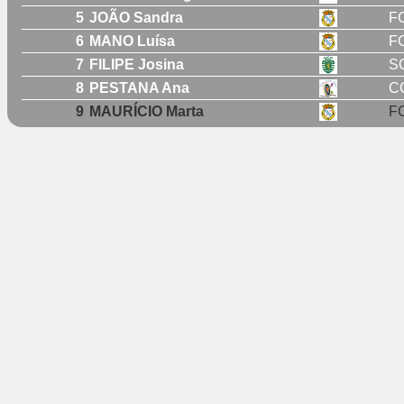
5
JOÃO Sandra
F
6
MANO Luísa
F
7
FILIPE Josina
S
8
PESTANA Ana
C
9
MAURÍCIO Marta
F