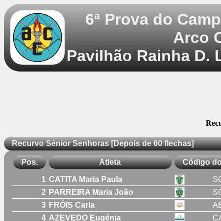
6ª Prova do Camp
Arco 
Pavilhão Rainha D. 
Recu
Recurvo Sénior Senhoras [Depois de 60 flechas]
Pos.
Atleta
Código do
1
CATITA Maria Paula
S
2
PARREIRA Maria João
S
3
FRÓIS Carla
A
4
AZEVEDO Eugénia
C