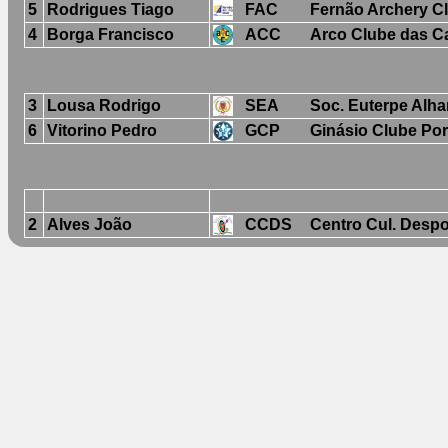
5
Rodrigues Tiago
FAC
Fernão Archery C
4
Borga Francisco
ACC
Arco Clube das C
3
Lousa Rodrigo
SEA
Soc. Euterpe Alh
6
Vitorino Pedro
GCP
Ginásio Clube Po
2
Alves João
CCDS
Centro Cul. Despo