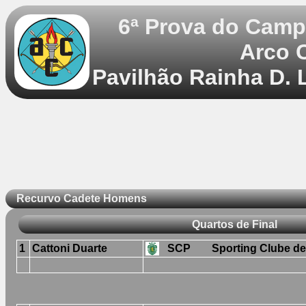
6ª Prova do Camp
Arco 
Pavilhão Rainha D. 
Recurvo Cadete Homens
Quartos de Final
1
Cattoni Duarte
SCP
Sporting Clube de