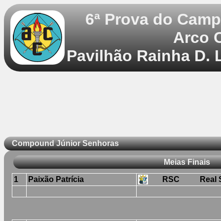
6ª Prova do Camp
Arco 
Pavilhão Rainha D. 
Compound Júnior Senhoras
Meias Finais
1
Paixão Patrícia
RSC
Real 