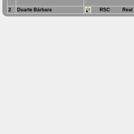
2
Duarte Bárbara
RSC
Real