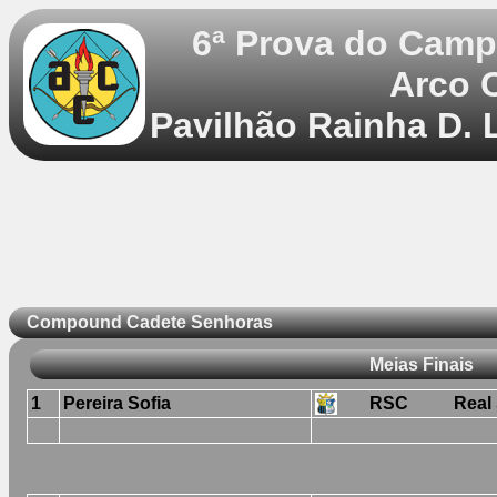
6ª Prova do Camp
Arco 
Pavilhão Rainha D. 
Compound Cadete Senhoras
Meias Finais
1
Pereira Sofia
RSC
Real