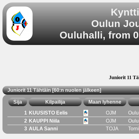
Kyntt
Oulun Jou
Ouluhalli, from 
Juniorit 11 Tä
Juniorit 11 Tähtäin [60:n nuolen jälkeen]
Sija
Kilpailija
Maan lyhenne
1
KUUSISTO Eelis
OJM
Oulu
2
KAUPPI Niila
OJM
Oulu
3
AULA Sanni
TOJA
Torn