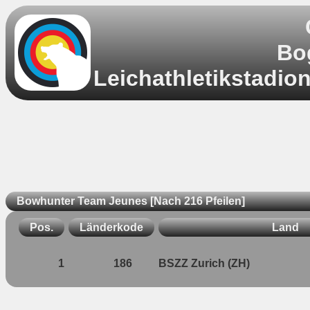
Bo
Leichathletikstadio
Bowhunter Team Jeunes [Nach 216 Pfeilen]
Pos.
Länderkode
Land
1
186
BSZZ Zurich (ZH)