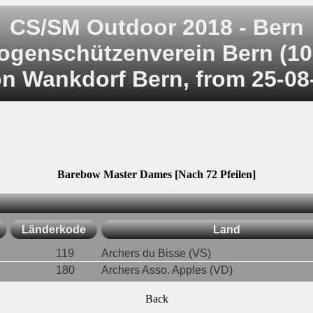
CS/SM Outdoor 2018 - Bern
ogenschützenverein Bern (10
on Wankdorf Bern, from 25-08
Barebow Master Dames [Nach 72 Pfeilen]
Länderkode
Land
119
Archers du Bisse (VS)
180
Archers Asso. Apples (VD)
Back