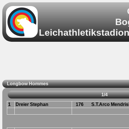
Bo
Leichathletikstadio
Longbow Hommes
1/4
1
Dreier Stephan
176
S.T.Arco Mendrisi