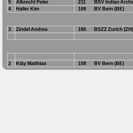
5
Albrecht Peter
211
BSV Indian Arche
4
Haller Kim
108
BV Bern (BE)
3
Zindel Andrea
186
BSZZ Zurich (ZH
2
Kläy Matthias
108
BV Bern (BE)