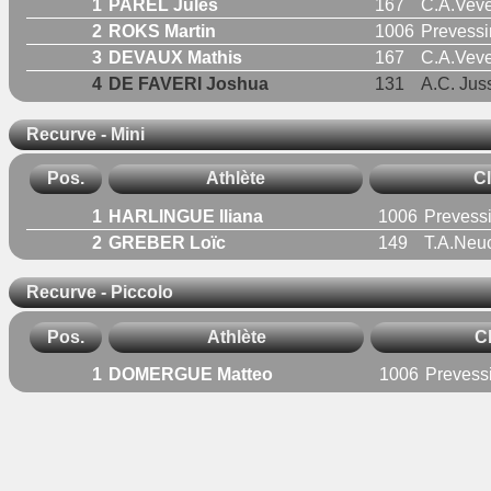
1
PAREL Jules
167
C.A.Veve
2
ROKS Martin
1006
Prevessi
3
DEVAUX Mathis
167
C.A.Veve
4
DE FAVERI Joshua
131
A.C. Jus
Recurve - Mini
Pos.
Athlète
Cl
1
HARLINGUE Iliana
1006
Prevess
2
GREBER Loïc
149
T.A.Neu
Recurve - Piccolo
Pos.
Athlète
C
1
DOMERGUE Matteo
1006
Prevess