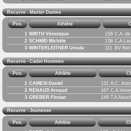
Recurve - Master Dames
Pos.
Athlète
C
1
WIRTH Véronique
158
C.A. de
2
SCHMID Michèle
138
C.A.La
3
WINTERLEITNER Ursula
111
BV Biel
Recurve - Cadet Hommes
Pos.
Athlète
Cl
1
CAMESI Daniel
131
A.C. Juss
2
RENAUD Arnaud
167
C.A.Veve
3
GREBER Florian
149
T.A.Neuch
Recurve - Jeunesse
Pos.
Athlète
Cl