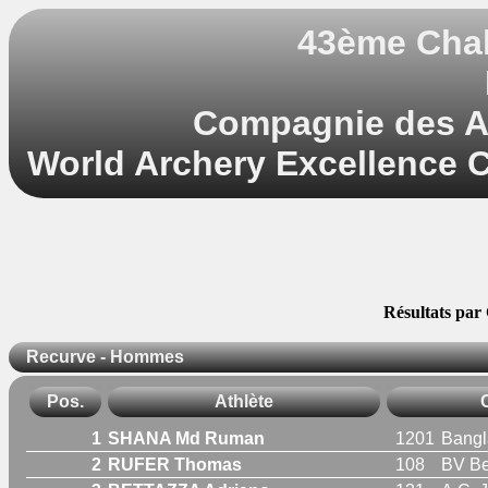
43ème Chal
Compagnie des A
World Archery Excellence C
Résultats par 
Recurve - Hommes
Pos.
Athlète
1
SHANA Md Ruman
1201
Bangl
2
RUFER Thomas
108
BV Be