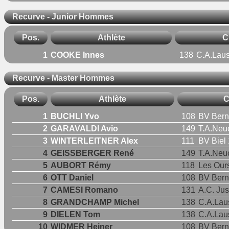
Recurve - Junior Hommes
Pos.
Athlète
C
1
COOKE Innes
138
C.A.Lau
Recurve - Master Hommes
Pos.
Athlète
C
1
BUCHLI Yvo
108
BV Bern
2
GARAVALDI Avio
149
T.A.Neu
3
WINTERLEITNER Alex
111
BV Biel
4
GEISSBERGER René
149
T.A.Neu
5
AUBORT Rémy
118
Les Our
6
OTT Daniel
108
BV Bern
7
CAMESI Romano
131
A.C. Ju
8
GRANDCHAMP Michel
138
C.A.Lau
9
DIELEN Tom
138
C.A.Lau
10
WIDMER Heiner
108
BV Bern