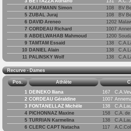
3
BETTAZZA Adriano
131
A.C. 
4
KAUFMANN Simon
108
BV Be
5
ZUBAL Juraj
108
BV Be
6
DAVID Areneo
1202
Malaw
7
CORDEAU Richard
1007
Annem
8
ABDELWAHAB Mahmoud
1200
Soud
9
TAMTAM Essaid
138
C.A.L
10
DANIEL Alain
138
C.A.L
11
PALINSKY Wolf
138
C.A.L
Recurve - Dames
Pos.
Athlète
C
1
DEINEKO Iliana
167
C.A.Vev
2
CORDEAU Géraldine
1007
Annema
3
FONTANELLAZ Michèle
138
C.A.La
4
PICHONNAZ Maxine
158
C.A. de
5
TURRIAN Karmelina
138
C.A.La
6
CLERC CAPT Natacha
117
A.C.Co