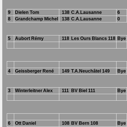
9
Dielen Tom
138
C.A.Lausanne
6
8
Grandchamp Michel
138
C.A.Lausanne
0
5
Aubort Rémy
118
Les Ours Blancs 118
Bye
4
Geissberger René
149
T.A.Neuchâtel 149
Bye
3
Winterleitner Alex
111
BV Biel 111
Bye
6
Ott Daniel
108
BV Bern 108
Bye