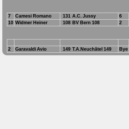
7
Camesi Romano
131
A.C. Jussy
6
10
Widmer Heiner
108
BV Bern 108
2
2
Garavaldi Avio
149
T.A.Neuchâtel 149
Bye