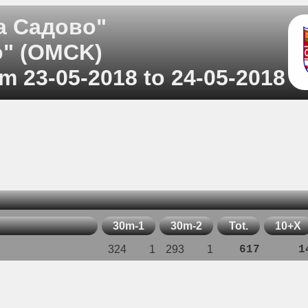
а Садово"
о" (OMCK)
m 23-05-2018 to 24-05-2018
30m-1
30m-2
Tot.
10+X
324
1
293
1
617
1