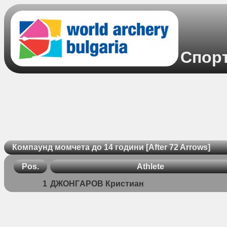
Спорт
Компаунд момчета до 14 години [After 72 Arrows]
Pos.
Athlete
1
ДЖОНГAРОВ Кристиaн