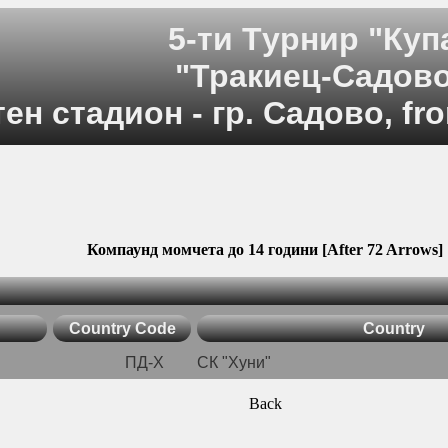
5-ти Tурнир "Куп
"Тракиец-Садов
ен стадион - гр. Садово, fro
Компаунд момчета до 14 години [After 72 Arrows]
Country Code
Country
ПД-Х
СК "Хуни"
Back