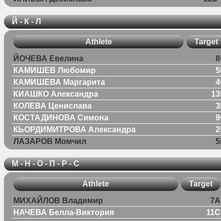
Й - К - Л
Athlete
Target
ЙОЧЕВА Евелина
8
КАМИШЕВ Любомир
5
КАМИШЕВА Маргарита
4
КИАШКО Александра
13
КОЛЕВА Ценислава
3
КОСТАДИНОВА Симона
9
КЬОРДИМИТРОВА Александра
2
ЛАЗАРОВ Момчил
5
М - Н - О - П - Р - С
Athlete
Target
МИХАЙЛОВ Владимир
7A
НАЧЕВА Белла-Виктория
11C