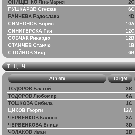
ОНИЩЕНКО Яна-Мария
2C
ПУШКАРОВ Стефан
6C
РАЙЧЕВА Радослава
4D
СИМЕОНОВ Борис
10A
СИНИГЕРСКА Рая
12C
СОБЧАК Рикардо
12B
СТАНЧЕВ Станчо
1B
СТОЙНОВ Явор
6B
Т - Ц - Ч
Athlete
Target
ТОДОРОВ Благой
3B
ТОДОРОВ Любомир
6A
ТОШКОВА Сибила
1C
ЦИКОВ Георги
12A
ЧЕРВЕНКОВ Калоян
3A
ЧЕРВЕНКОВА Елица
8D
ЧОЛАКОВ Иван
2B