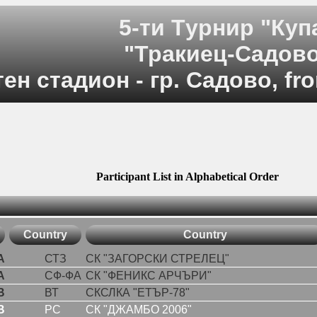
5-ти Tурнир "Куп
"Тракиец-Садов
ен стадион - гр. Садово, fro
Participant List in Alphabetical Order
Country
Country
A
СТЗ
СК "ЗАГОРСКИ СТРЕЛЕЦ"
A
СФ-ФА
СК "ФЕНИКС АРЧЪРИ"
B
ВТ
СКСЛКА "ЕТЪР-78"
B
РС
СК "ДЖАМБО 2006"