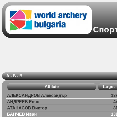
Спорт
А - Б - В
Athlete
Target
АЛЕКСАНДРОВ Александър
13
АНДРЕЕВ Енчо
4
АТАНАСОВ Виктор
8
БАНЧЕВ Иван
13