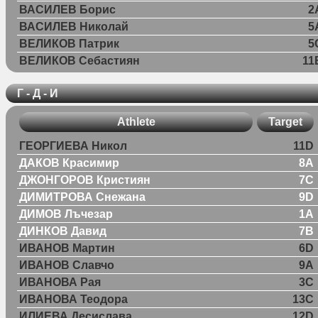
ВАСИЛЕВ Борис
2
ВАСИЛЕВ Николай
5
ВЕЛИКОВ Патрик
5
ВЕЛИКОВ Себастиян
11
Г - Д - И
Athlete
Target
ГЕОРГИЕВА Никол
11D
ДАКОВ Красимир
8A
ДЖОНГОРОВ Кристиян
7C
ДИМИТРОВА Снежана
9D
ДИМОВ Лъчезар
1A
ДИНКОВ Давид
7B
ИВАНОВ Мартин
6D
ИВАНОВ Славчо
9A
ИВАНОВА Рая
3C
ИВАНОВА Теодора
13C
ИЛИЕВА Десислава
12D