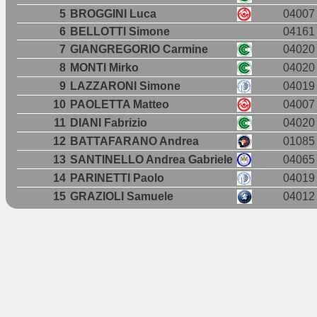
5
BROGGINI Luca
04007
6
BELLOTTI Simone
04161
7
GIANGREGORIO Carmine
04020
8
MONTI Mirko
04020
9
LAZZARONI Simone
04019
10
PAOLETTA Matteo
04007
11
DIANI Fabrizio
04020
12
BATTAFARANO Andrea
01085
13
SANTINELLO Andrea Gabriele
04065
14
PARINETTI Paolo
04019
15
GRAZIOLI Samuele
04012