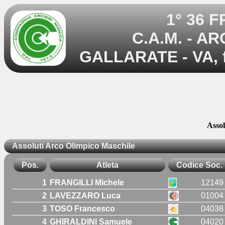
1° 36 
C.A.M. - AR
GALLARATE - VA, f
Assol
Assoluti Arco Olimpico Maschile
Pos.
Atleta
Codice Soc.
1
FRANGILLI Michele
12149
2
LAVEZZARO Luca
01004
3
TOSO Francesco
04038
4
GHIRALDINI Samuele
04020