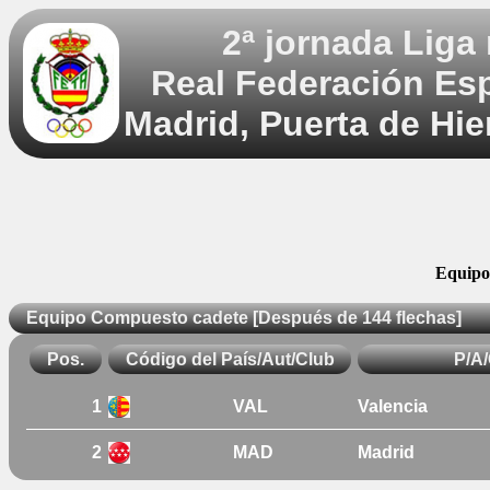
2ª jornada Liga
Real Federación Es
Madrid, Puerta de Hie
Equipo
Equipo Compuesto cadete [Después de 144 flechas]
Pos.
Código del País/Aut/Club
P/A
1
VAL
Valencia
2
MAD
Madrid