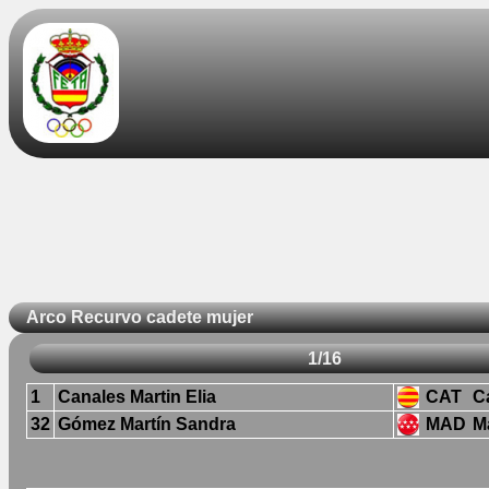
Arco Recurvo cadete mujer
1/16
1
Canales Martin Elia
CAT
C
32
Gómez Martín Sandra
MAD
M