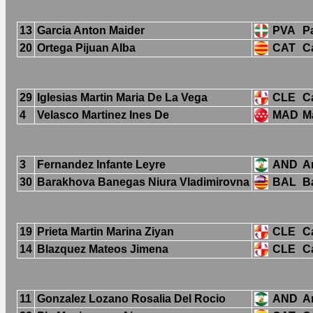
13
Garcia Anton Maider
PVA
P
20
Ortega Pijuan Alba
CAT
C
29
Iglesias Martin Maria De La Vega
CLE
Ca
4
Velasco Martinez Ines De
MAD
M
3
Fernandez Infante Leyre
AND
A
30
Barakhova Banegas Niura Vladimirovna
BAL
B
19
Prieta Martin Marina Ziyan
CLE
Ca
14
Blazquez Mateos Jimena
CLE
Ca
11
Gonzalez Lozano Rosalia Del Rocio
AND
A