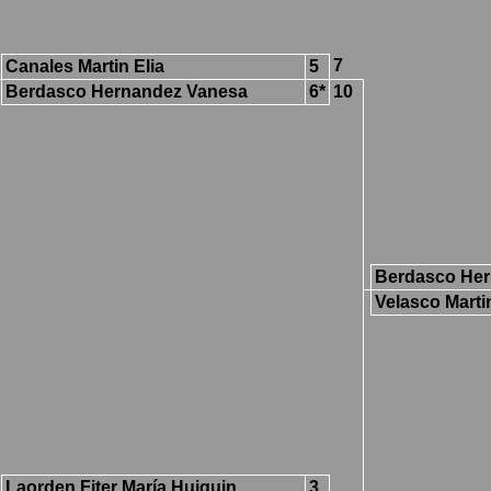
7
Canales Martin Elia
5
Berdasco Hernandez Vanesa
6*
10
Berdasco He
Velasco Marti
Laorden Fiter María Huiquin
3