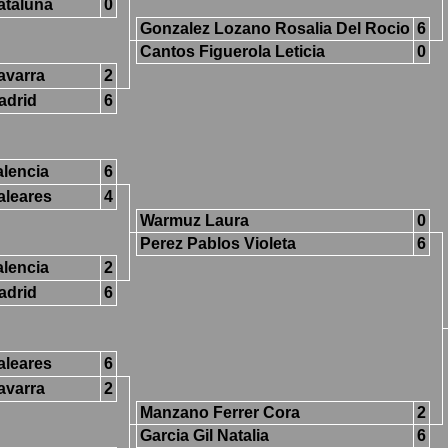
ataluña
0
Gonzalez Lozano Rosalia Del Rocio
6
Cantos Figuerola Leticia
0
avarra
2
adrid
6
alencia
6
aleares
4
Warmuz Laura
0
Perez Pablos Violeta
6
alencia
2
adrid
6
aleares
6
avarra
2
Manzano Ferrer Cora
2
Garcia Gil Natalia
6