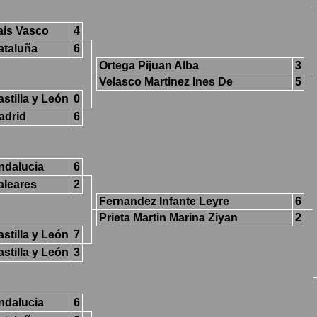
ais Vasco
4
ataluña
6
Ortega Pijuan Alba
3
Velasco Martinez Ines De
5
stilla y León
0
adrid
6
ndalucia
6
aleares
2
Fernandez Infante Leyre
6
Prieta Martin Marina Ziyan
2
stilla y León
7
stilla y León
3
ndalucia
6