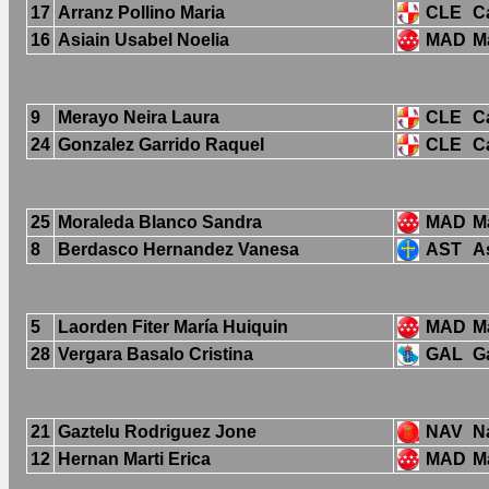
17
Arranz Pollino Maria
CLE
Ca
16
Asiain Usabel Noelia
MAD
M
9
Merayo Neira Laura
CLE
Ca
24
Gonzalez Garrido Raquel
CLE
Ca
25
Moraleda Blanco Sandra
MAD
M
8
Berdasco Hernandez Vanesa
AST
A
5
Laorden Fiter María Huiquin
MAD
M
28
Vergara Basalo Cristina
GAL
Ga
21
Gaztelu Rodriguez Jone
NAV
N
12
Hernan Marti Erica
MAD
M