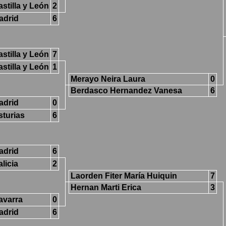
stilla y León
2
adrid
6
stilla y León
7
stilla y León
1
Merayo Neira Laura
0
Berdasco Hernandez Vanesa
6
adrid
0
sturias
6
adrid
6
licia
2
Laorden Fiter María Huiquin
7
Hernan Marti Erica
3
avarra
0
adrid
6