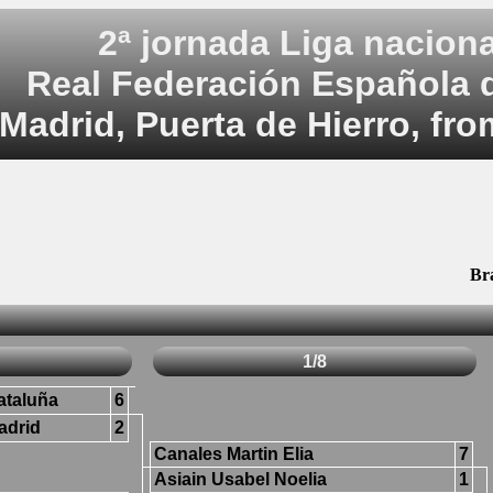
2ª jornada Liga nacion
Real Federación Española 
Madrid, Puerta de Hierro, fr
Br
1/8
ataluña
6
adrid
2
Canales Martin Elia
7
Asiain Usabel Noelia
1