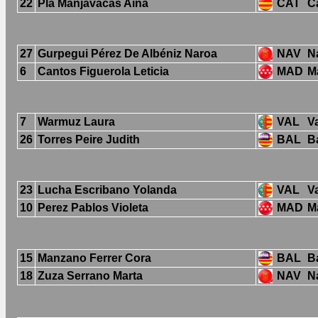
22
Pla Manjavacas Aina
CAT
C
27
Gurpegui Pérez De Albéniz Naroa
NAV
N
6
Cantos Figuerola Leticia
MAD
M
7
Warmuz Laura
VAL
V
26
Torres Peire Judith
BAL
B
23
Lucha Escribano Yolanda
VAL
V
10
Perez Pablos Violeta
MAD
M
15
Manzano Ferrer Cora
BAL
B
18
Zuza Serrano Marta
NAV
N