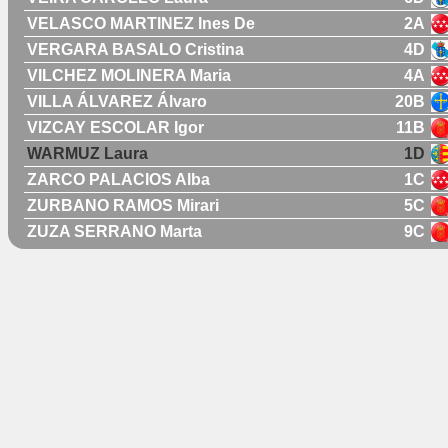
VELASCO MARTINEZ Ines De
2A
VERGARA BASALO Cristina
4D
VILCHEZ MOLINERA Maria
4A
VILLA ÁLVAREZ Álvaro
20B
VIZCAY ESCOLAR Igor
11B
WARMUZ Laura
1D
ZARCO PALACIOS Alba
1C
ZURBANO RAMOS Mirari
5C
ZUZA SERRANO Marta
9C