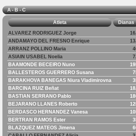
A - B - C
Atleta
Dianas
ALVAREZ RODRIGUEZ Jorge
16
ANDAMAYO DEL FRESNO Enrique
13
ARRANZ POLLINO Maria
4
ASIAIN USABEL Noelia
7
BAAMONDE BECEIRO Nuno
19
BALLESTEROS GUERRERO Susana
7
BARAKHOVA BANEGAS Niura Vladimirovna
3
BARCINA RUIZ Beñat
18
BASTIAN SERRANO Pablo
18
BEJARANO LLANES Roberto
12
BERDASCO HERNANDEZ Vanesa
10
BERTRAN RAMOS Ester
3
BLAZQUEZ MATEOS Jimena
6
CABALLO FERNANDEZ Alicia
3