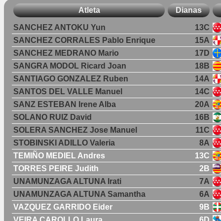
Atleta
Dianas
SANCHEZ ANTOKU Yun
13C
SANCHEZ CORRALES Pablo Enrique
15A
SANCHEZ MEDRANO Mario
17D
SANGRA MODOL Ricard Joan
18B
SANTIAGO GONZALEZ Ruben
14A
SANTOS DEL VALLE Manuel
14C
SANZ ESTEBAN Irene Alba
20A
SOLANO RUIZ David
16B
SOLERA SANCHEZ Jose Manuel
11C
STOBINSKI ADILLO Valeria
8A
TEMIÑO MEDIEL Andres
13C
TORRES PEIRE Judith
2B
UNAMUNZAGA ALTUNA Irati
7A
UNAMUNZAGA ALTUNA Samantha
6A
VAZQUEZ GARRIDO Eider
9B
VEIRA CAROLLO Laura
6D