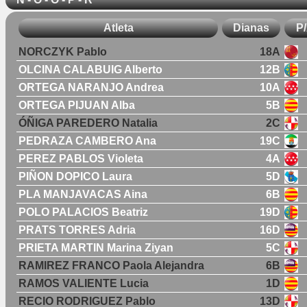
Atleta
Dianas
P
NORCZYK Pablo
18A
OLCINA CALABUIG Alberto
12B
ORTEGA NARANJO Andrea
10A
ORTEGA PIJUAN Alba
5B
ÓÑIGA PAREDERO Natalia
2C
PEDRAZA CAMBERO Ana
19C
PEREZ PABLOS Violeta
4A
PIÑON DOPICO Laura
5D
PLA MANJAVACAS Aina
6B
POLO PALACIOS Beatriz
19D
PRATS TORRES Adria
16D
PRIETA MARTIN Marina Ziyan
5C
RAMIREZ FRANCO Paola Alejandra
6B
RAMOS VALIENTE Lucia
1D
RECIO RODRIGUEZ Pablo
13D