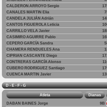
CALDERON ARROYO Sergio
17
CANALES MARTIN Elia
7
CANDELA JULIÁN Adrián
14
CANTOS FIGUEROLA Leticia
10
CARRILLO VELA Javier
18
CASIMIRO AGUIRRE Pablo
16
CEPERO GARCÍA Sandra
5
CHAMERA RENDUELES Ana
1
CIPRIAN CASCANTE Diego
17
CONTRERAS GARCÍA Alonso
1
CUBERO RODRIGUEZ Santiago
17
CUENCA MARTIN Javier
13
D - E - F - G
Atleta
Dianas
DABAN BAINES Jorge
9B