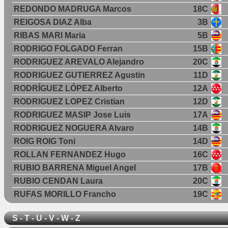
REDONDO MADRUGA Marcos
18C
REIGOSA DIAZ Alba
3B
RIBAS MARI Maria
5B
RODRIGO FOLGADO Ferran
15B
RODRIGUEZ AREVALO Alejandro
20C
RODRIGUEZ GUTIERREZ Agustin
11D
RODRÍGUEZ LÓPEZ Alberto
12A
RODRIGUEZ LOPEZ Cristian
12D
RODRIGUEZ MASIP Jose Luis
17A
RODRIGUEZ NOGUERA Alvaro
14B
ROIG ROIG Toni
14D
ROLLAN FERNANDEZ Hugo
16C
RUBIO BARRENA Miguel Angel
17B
RUBIO CENDAN Laura
20C
RUFAS MORILLO Francho
19C
S - T - U - V - W - Z