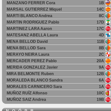
MANZANO FERRER Cora
1B
MARSAL GUTIERREZ Miquel
14C
MARTI BLANCO Andrea
8C
MARTIN RODRIGUEZ Pablo
17D
MARTINEZ LARA Aaron
17C
MATESANZ ABELLA Laura
4D
MENA BELLOD David
11B
MENA BELLOD Sara
8B
MERAYO NEIRA Laura
2C
MERCADER PEREZ Pablo
20A
MERIDA GONZALEZ Javier
9A
MIRA BELMONTE Ruben
12B
MORALEDA BLANCO Sandra
6A
MORALES CARNICERO Sara
1A
MUÑOZ RUÍZ Alfonso
10C
MUÑOZ SAIZ Andrea
19B
N - O - Ó - P - R