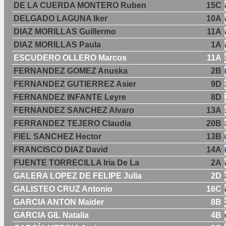
DE LA CUERDA MONTERO Ruben
15C
DELGADO LAGUNA Iker
10A
DIAZ MORILLAS Guillermo
11A
DIAZ MORILLAS Paula
1A
ESCUDERO OLLERO Marcos
11A
FERNANDEZ GOMEZ Anuska
2B
FERNANDEZ GUTIERREZ Asier
9D
FERNANDEZ INFANTE Leyre
8D
FERNANDEZ SANCHEZ Alvaro
13A
FERRANDEZ TEJERO Claudia
20B
FIEL SANCHEZ Hector
13B
FRANCISCO DIAZ David
14A
FUENTE TORRECILLA Iria De La
2A
GALERA LOPEZ DE FELIPE Julia
2D
GALISTEO CRUZ Antonio
16C
GARCIA ANTON Maider
8B
GARCIA GIL Natalia
4B