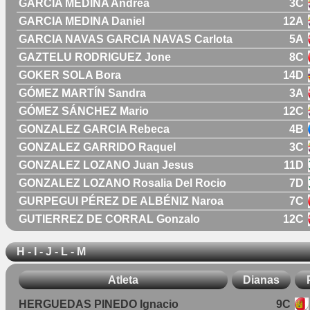
GARCÍA MEDINA Andrea
3C
GARCIA MEDINA Daniel
12A
GARCIA NAVAS GARCIA NAVAS Carlota
5A
GAZTELU RODRIGUEZ Jone
8C
GOKER SOLA Bora
14D
GÓMEZ MARTÍN Sandra
3A
GÓMEZ SÁNCHEZ Mario
12C
GONZALEZ GARCIA Rebeca
4B
GONZALEZ GARRIDO Raquel
3C
GONZALEZ LOZANO Juan Jesus
11D
GONZALEZ LOZANO Rosalia Del Rocio
7D
GURPEGUI PÉREZ DE ALBÉNIZ Naroa
7C
GUTIERREZ DE CORRAL Gonzalo
12C
H - I - J - L - M
Atleta
Dianas
HERGUEDAS PINEDO Ignacio
9C