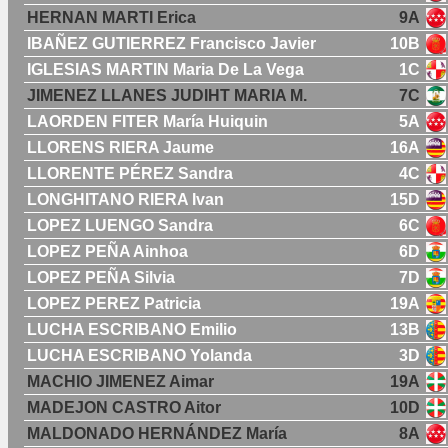
HERNAN MARTI Erica
9A
IBAÑEZ GUTIERREZ Francisco Javier
10B
IGLESIAS MARTIN Maria De La Vega
1C
JIMENEZ LLANES JUDIHT MARIA M.
7C
LAORDEN FITER María Huiquin
5A
LLORENS RIERA Jaume
16A
LLORENTE PÉREZ Sandra
4C
LONGHITANO RIERA Ivan
15D
LOPEZ LUENGO Sandra
6C
LOPEZ PEÑA Ainhoa
6D
LOPEZ PEÑA Silvia
7D
LOPEZ PEREZ Patricia
19A
LUCHA ESCRIBANO Emilio
13B
LUCHA ESCRIBANO Yolanda
3D
MACHIO JIMENEZ Aimar
19A
MADEJON CASTRO Aitor
10D
MALDONADO HERNÁNDEZ María
8A